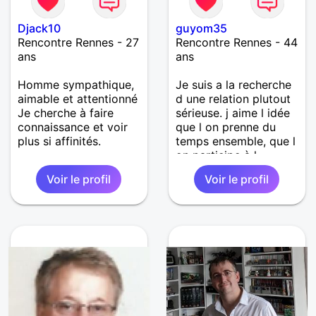
Djack10
guyom35
Rencontre Rennes - 27
Rencontre Rennes - 44
ans
ans
Homme sympathique,
Je suis a la recherche
aimable et attentionné
d une relation plutout
Je cherche à faire
sérieuse. j aime l idée
connaissance et voir
que l on prenne du
plus si affinités.
temps ensemble, que l
on participe à l
activité de l autre tout
Voir le profil
Voir le profil
en s accordant du
temps pour soi meme.