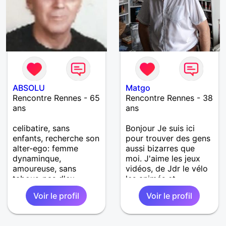
ABSOLU
Matgo
Rencontre Rennes - 65
Rencontre Rennes - 38
ans
ans
celibatire, sans
Bonjour Je suis ici
enfants, recherche son
pour trouver des gens
alter-ego: femme
aussi bizarres que
dynaminque,
moi. J'aime les jeux
amoureuse, sans
vidéos, de Jdr le vélo
tabous-pas d'ex
les animés et
putes!!! j'aime tout,
beaucoup d'autres
Voir le profil
Voir le profil
sauf les "emmeneqes
choses. Je ne suis pas
inutiles"
doué pour les longs
discours donc