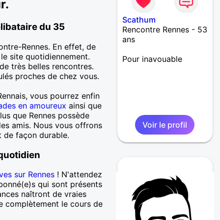
r.
Scathum
libataire du 35
Rencontre Rennes - 53
ans
ontre-Rennes. En effet, de
le site quotidiennement.
Pour inavouable
de très belles rencontres.
seulés proches de chez vous.
Rennais, vous pourrez enfin
ades en amoureux
ainsi que
 plus que Rennes possède
Voir le profil
des amis. Nous vous offrons
t de façon durable.
 quotidien
ves sur Rennes
! N'attendez
abonné(e)s qui sont présents
ances naîtront de vraies
te complètement le cours de