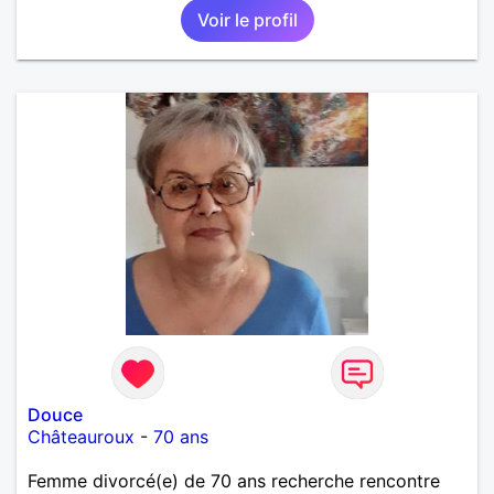
Voir le profil
danser, faire la fête. Je ne bois pratiquement pas d
alcool, je fume rarement, je ris souvent. Je cherche
un vrai amoureux pour continuer à profiter de la vie
mais à deux. Je peux tout faire toute seule, mais j
en ai marre je veux partagé et rigoler
Douce
Châteauroux
-
70 ans
Femme divorcé(e) de 70 ans recherche rencontre