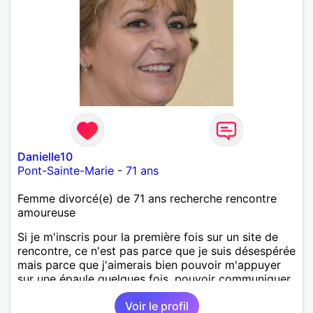
Danielle10
Pont-Sainte-Marie
-
71 ans
Femme divorcé(e) de 71 ans recherche rencontre
amoureuse
Si je m'inscris pour la première fois sur un site de
rencontre, ce n'est pas parce que je suis désespérée
mais parce que j'aimerais bien pouvoir m'appuyer
sur une épaule quelques fois, pouvoir communiquer
dans la complicité avec un homme seul qui serait
Voir le profil
aussi franc, sincère, naturel que je le suis.