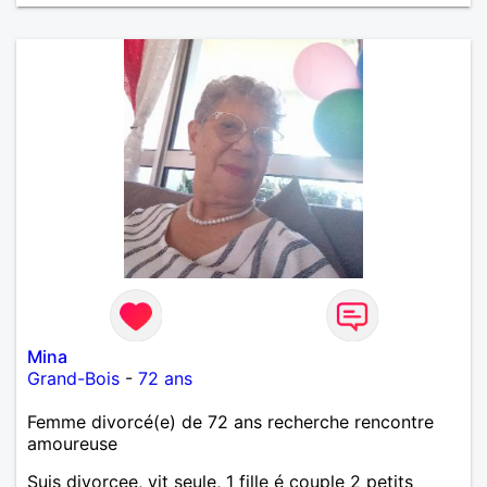
Mina
Grand-Bois
-
72 ans
Femme divorcé(e) de 72 ans recherche rencontre
amoureuse
Suis divorcee, vit seule, 1 fille é couple 2 petits