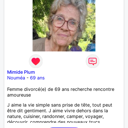
Mimide Plum
Nouméa
-
69 ans
Femme divorcé(e) de 69 ans recherche rencontre
amoureuse
J aime la vie simple sans prise de tête, tout peut
être dit gentiment. J aime vivre dehors dans la
nature, cuisiner, randonner, camper, voyager,
découvrir, comprendre des nouveaux trucs
techniques et sur la vie des êtres vivants. J aime