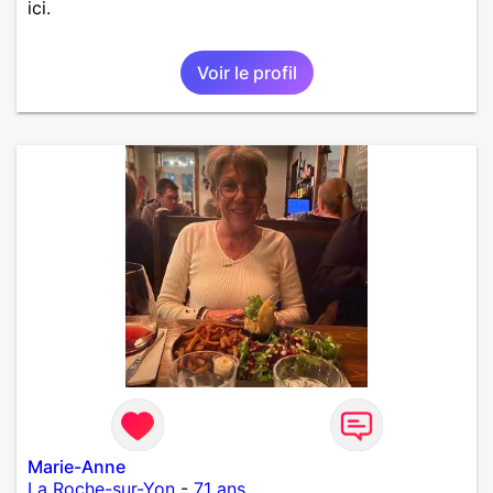
ici.
Voir le profil
Marie-Anne
La Roche-sur-Yon
-
71 ans