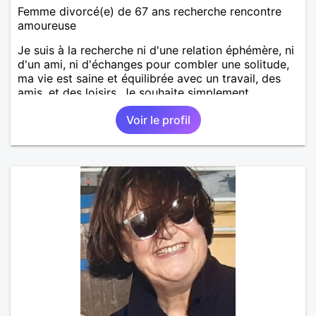
Femme divorcé(e) de 67 ans recherche rencontre
amoureuse
Je suis à la recherche ni d'une relation éphémère, ni
d'un ami, ni d'échanges pour combler une solitude,
ma vie est saine et équilibrée avec un travail, des
amis, et des loisirs. Je souhaite simplement
rencontrer un homme de la région de Orvault qui
Voir le profil
recherche une relation sérieuse !