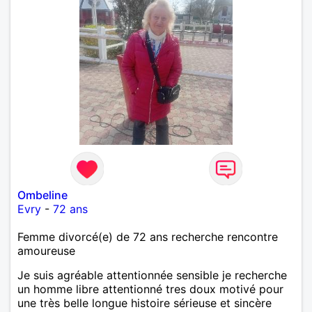
Ombeline
Evry
-
72 ans
Femme divorcé(e) de 72 ans recherche rencontre
amoureuse
Je suis agréable attentionnée sensible je recherche
un homme libre attentionné tres doux motivé pour
une très belle longue histoire sérieuse et sincère