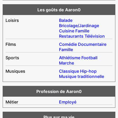
Les goûts de Aaron0
Loisirs
Balade
Bricolage/Jardinage
Cuisine
Famille
Restaurants
Télévision
Films
Comédie
Documentaire
Famille
Sports
Athlétisme
Football
Marche
Musiques
Classique
Hip-hop
Musique traditionnelle
Profession de Aaron0
Métier
Employé
Plus sur ma vie