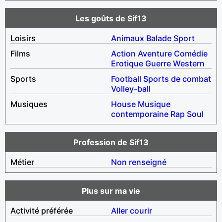
Les goûts de Sif13
Loisirs
Animaux
Balade
Sport
Films
Action
Aventure
Comédie
Erotique
Guerre
Western
Sports
Football
Sports de combat
Volley-ball
Musiques
House
Musique
contemporaine
Rap
Soul
Profession de Sif13
Métier
Non renseigné
Plus sur ma vie
Activité préférée
Aller courir