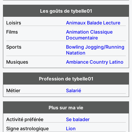
Les goûts de tybelle01
Loisirs
Animaux
Balade
Lecture
Films
Animation
Classique
Documentaire
Sports
Bowling
Jogging/Running
Natation
Musiques
Ambiance
Country
Latino
Profession de tybelle01
Métier
Salarié
Plus sur ma vie
Activité préférée
Se balader
Signe astrologique
Lion