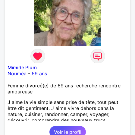
Mimide Plum
Nouméa
-
69 ans
Femme divorcé(e) de 69 ans recherche rencontre
amoureuse
J aime la vie simple sans prise de tête, tout peut
être dit gentiment. J aime vivre dehors dans la
nature, cuisiner, randonner, camper, voyager,
découvrir, comprendre des nouveaux trucs
techniques et sur la vie des êtres vivants. J aime
Voir le profil
danser, faire la fête. Je ne bois pratiquement pas d