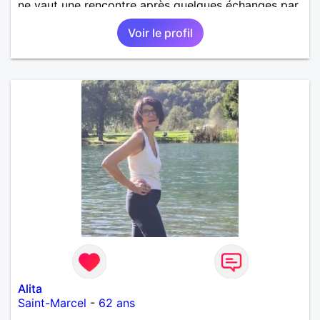
ne vaut une rencontre après quelques échanges par
messages pour savoir si il y a un feeling entre les
Voir le profil
deux et le désir de se revoir. Au plaisir de se
découvrir...
Alita
Saint-Marcel
-
62 ans