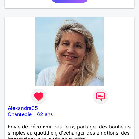
alcool, je fume rarement, je ris souvent. Je cherche
un vrai amoureux pour continuer à profiter de la vie
mais à deux. Je peux tout faire toute seule, mais j
en ai marre je veux partagé et rigoler
Alexandra35
Chantepie
-
62 ans
Envie de découvrir des lieux, partager des bonheurs
simples au quotidien, d'échanger des émotions, des
impressions que la vie nous offre...