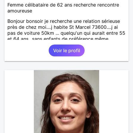
Femme célibataire de 62 ans recherche rencontre
amoureuse
Bonjour bonsoir je recherche une relation sérieuse
près de chez moi....j habite St Marcel 73600....j ai
pas de voiture 50km ... quelqu'un qui aurait entre 55
et 64 ans...sans enfants de préférence même
adultes et qui n aurait garder aucun contact avec
Voir le profil
une où plusieurs ex...si vous correspondez à ma
recherche ecrivez moi je vous répondrai...